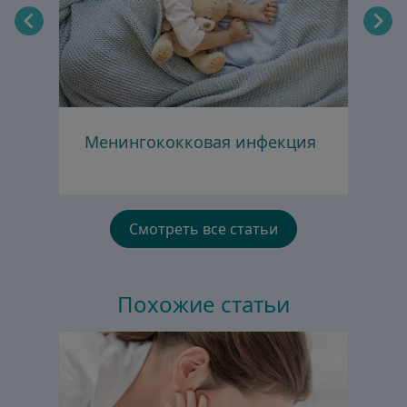
Менингококковая инфекция
К
Смотреть все статьи
Похожие статьи