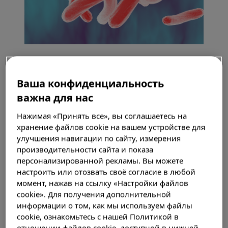
Ваша конфиденциальность
важна для нас
Нажимая «Принять все», вы соглашаетесь на
хранение файлов cookie на вашем устройстве для
Российская Федерация входит в число
улучшения навигации по сайту, измерения
стран, несущих наибольшее бремя
производительности сайта и показа
туберкулеза. Кроме того, как и во всем
персонализированной рекламы. Вы можете
мире, в России растет число случаев
настроить или отозвать своё согласие в любой
туберкулеза с множественной
момент, нажав на ссылку «Настройки файлов
лекарственной устойчивостью. По данным
cookie». Для получения дополнительной
Всемирной организации здравоохранения,
информации о том, как мы используем файлы
на 2019 г. Россия занимала 2-е место в мире
cookie, ознакомьтесь с нашей Политикой в
по распространенности туберкулеза с
отношении файлов cookie, доступной в нижней