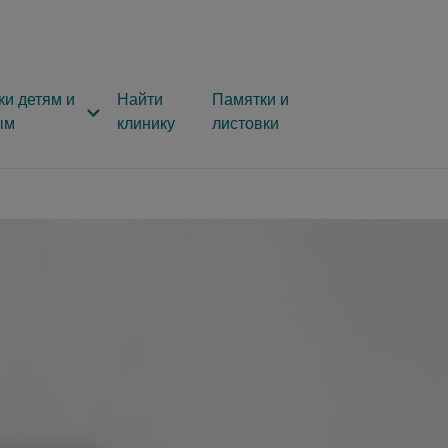
ки детям и
Найти
Памятки и
ым
клинику
листовки