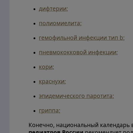
дифтерии;
полиомиелита;
гемофильной инфекции тип b;
пневмококковой инфекции;
кори;
краснухи;
эпидемического паротита;
гриппа;
Конечно, национальный календарь в
педиатров России
рекомендует род