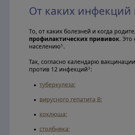
От каких инфекций 
То, от каких болезней и когда роди
профилактических прививок
. Это
населению
.
5
Так, согласно календарю вакцинаци
против 12 инфекций
:
3
туберкулеза;
вирусного гепатита В;
коклюша;
столбняка;