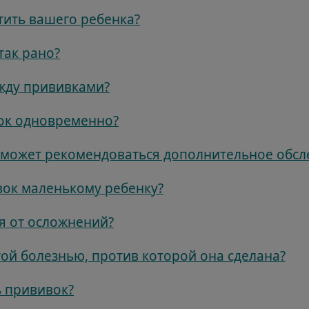
тить вашего ребенка?
так рано?
жду прививками?
ок одновременно?
й может рекомендоваться дополнительное обсл
вок маленькому ребенку?
я от осложнений?
той болезнью, против которой она сделана?
 прививок?