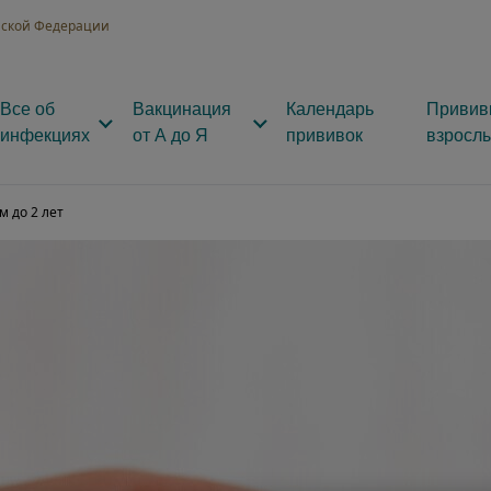
ийской Федерации
Все об
Вакцинация
Календарь
Привив
инфекциях
от А до Я
прививок
взросл
 до 2 лет