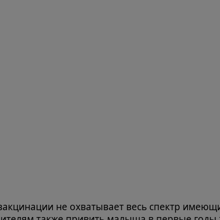
акцинации не охватывает весь спектр имеющи
ителям также привить малыша в первые годы 