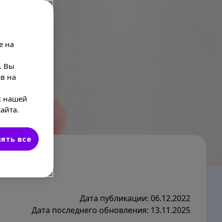
e на
. Вы
в на
с нашей
айта.
ять все
Дата публикации: 06.12.2022
Дата последнего обновления: 13.11.2025